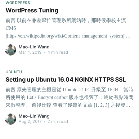
WORDPRESS
WordPress Tuning
前言 以前在兼差幫忙管理系所網站時，那時候學校主流
CMS
[https://en.wikipedia.org/wiki/Content_management_system] 使
用的是 Joomla，當年也從 apache2 移轉使用 NGINX 做了些
Mao-Lin Wang
微的調教，但是也沒有認真做個筆記。剛好公司的官網也
Mar 4, 2019
•
4 min read
要從 windows 移轉到 linux 伺服器上，不過使用的是
WordPress，也稍微 survey 了相關調教，本篇為移轉過程及
UBUNTU
相關調教筆記。 安裝與移轉 使用伺服器架構為基本的
Setting up Ubuntu 16.04 NGINX HTTPS SSL
LNMP，可以參考 DigitalOcean - How To Install Linux,
前言 原先管理的主機是從 Ubuntu 14.04 升級至 16.04，當時
Nginx, MySQL, PHP (LEMP stack) in Ubuntu 16.04
所使用的 Let’s Encrypt certbot 版本也很舊了，終於有點時間
來做整理。 前後比較 查看了幾篇的文章 [1, 2, 3] 之後發現
* 目前的 Let’s Encrypt certbot 已經可以透過 PPA 來安裝。
Mao-Lin Wang
可以到 certbot 官網 [https://certbot.eff.org/] 勾選使用的 service
Aug 2, 2017
•
2 min read
及 OS 則有對應的教學。如選擇 Nginx + Ubuntu 16.04 sudo
apt-get update sudo